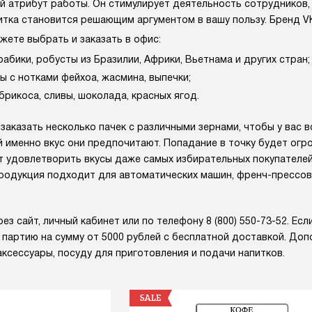
 атрибут работы. Он стимулирует деятельность сотрудников,
итка становится решающим аргументом в вашу пользу. Бренд V
жете выбрать и заказать в офис:
абики, робусты из Бразилии, Африки, Вьетнама и других стран;
 с нотками фейхоа, жасмина, выпечки;
брикоса, сливы, шоколада, красных ягод.
аказать несколько пачек с различными зернами, чтобы у вас в
й именно вкус они предпочитают. Попадание в точку будет ог
 удовлетворить вкусы даже самых избирательных покупателей.
родукция подходит для автоматических машин, френч-прессов,
ез сайт, личный кабинет или по телефону 8 (800) 550-73-52. Е
 партию на сумму от 5000 рублей с бесплатной доставкой. До
аксессуары, посуду для приготовления и подачи напитков.
SALE