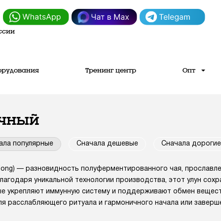
ссии
орудования
Тренинг центр
Опт
очный
ала популярные
Сначала дешевые
Сначала дорогие
olong) — разновидность полуферментированного чая, прославл
лагодаря уникальной технологии производства, этот улун сох
ые укрепляют иммунную систему и поддерживают обмен вещест
я расслабляющего ритуала и гармоничного начала или заверше