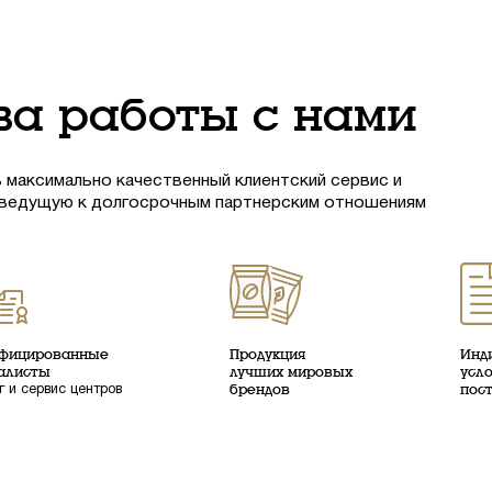
а работы с нами
 максимально качественный клиентский сервис и
 ведущую к долгосрочным партнерским отношениям
фицированные
Продукция
Инд
алисты
лучших мировых
усл
г и сервис центров
брендов
пос