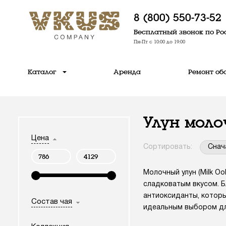
8 (800) 550-73-52
Бесплатный звонок по Ро
Пн-Пт с 10:00 до 19:00
Каталог
Аренда
Ремонт об
Улун мол
Цена
Сортировать:
Снач
Молочный улун (Milk O
сладковатым вкусом. Б
антиоксиданты, котор
Состав чая
идеальным выбором дл