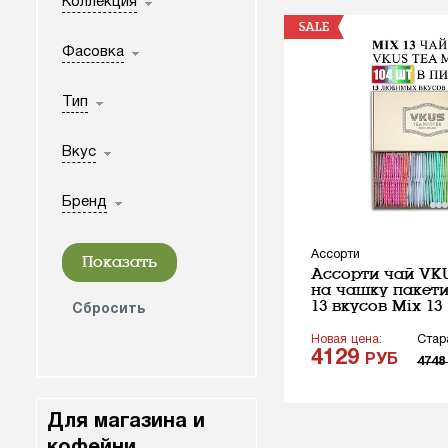
Коллекция
SALE
Фасовка
Тип
Вкус
Бренд
Ассорти
Ассорти чай VK
на чашку пакети
13 вкусов Mix 13
Новая цена:
Стар
4129
РУБ
474
Для магазина и
кофейни