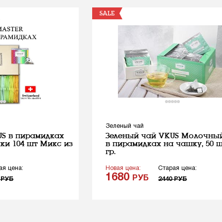
SALE
Зеленый чай
US в пирамидках
Зеленый чай VKUS Молочный
ки 104 шт Микс из
в пирамидках на чашку, 50 шт
гр.
ая цена:
Новая цена:
Старая цена:
1680
РУБ
8
РУБ
2440
РУБ