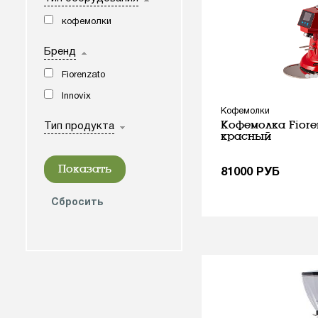
кофемолки
Бренд
Fiorenzato
Innovix
Кофемолки
Кофемолка Fioren
Тип продукта
красный
81000
РУБ