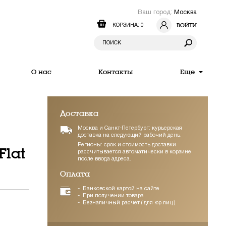
Ваш город:
Москва
ВОЙТИ
КОРЗИНА: 0
О нас
Контакты
Еще
Доставка
Москва и Санкт-Петербург: курьерская
доставка на следующий рабочий день.
Регионы: срок и стоимость доставки
Flat
рассчитывается автоматически в корзине
после ввода адреса.
Оплата
Банковской картой на сайте
При получении товара
Безналичный расчет ( для юр лиц )