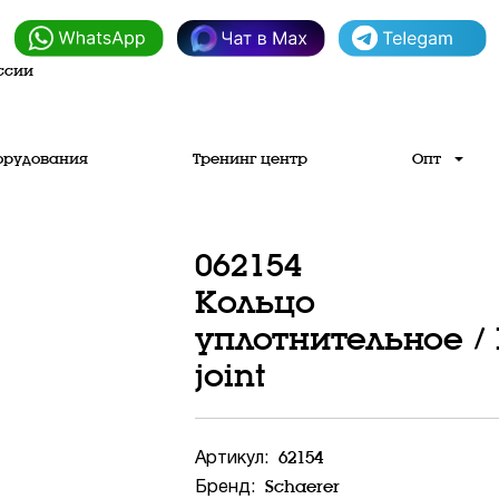
ссии
орудования
Тренинг центр
Опт
062154
Кольцо
уплотнительное / 
joint
62154
Артикул:
Schaerer
Бренд: