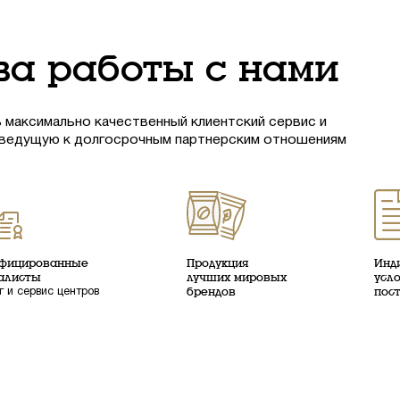
а работы с нами
 максимально качественный клиентский сервис и
 ведущую к долгосрочным партнерским отношениям
фицированные
Продукция
Инд
алисты
лучших мировых
усл
г и сервис центров
брендов
пос